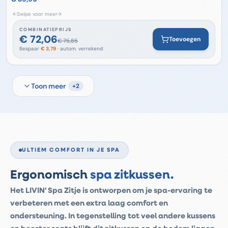
←
Swipe voor meer
→
COMBINATIEPRIJS
€ 72,06
Toevoegen
€ 75,85
Bespaar
€ 3,79
· autom. verrekend
Toon meer
+
2
ULTIEM COMFORT IN JE SPA
Ergonomisch
spa zitkussen.
Het LIVIN' Spa Zitje is ontworpen om je spa-ervaring te
verbeteren met een extra laag comfort en
ondersteuning. In tegenstelling tot veel andere kussens