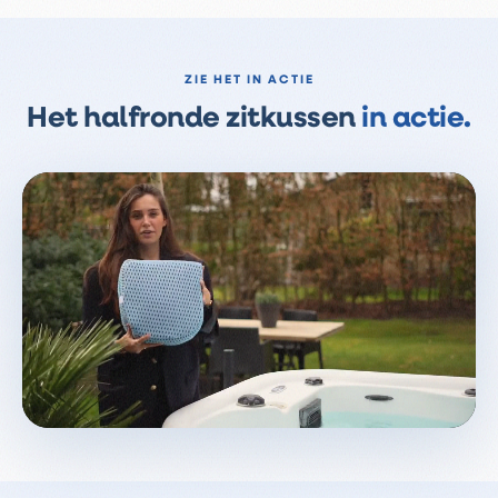
ZIE HET IN ACTIE
Het
halfronde
zitkussen
in actie.