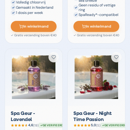
sea breeze
Volledig chloorvrij
Geen residu of vettige
Gemaakt in Nederland
ring
1 dosis per week
SpaReady®-compatibel
In winkelmand
In winkelmand
✓ Gratis verzending boven €40
✓ Gratis verzending boven €40
Spa Geur -
Spa Geur - Night
Lavendel
Time Passion
4,6
5,0
(
19
)
(
5
)
GEVERIFIEERD
GEVERIFIEERD