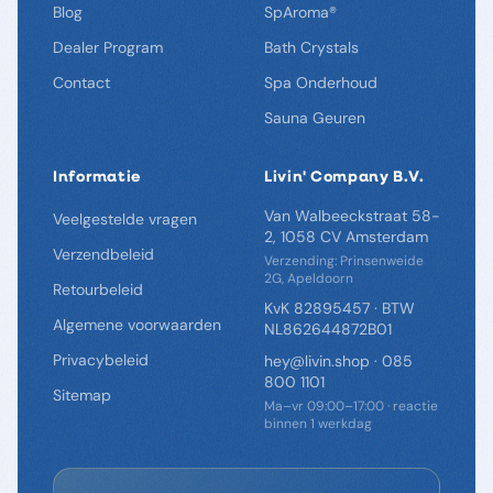
Blog
SpAroma®
Dealer Program
Bath Crystals
Contact
Spa Onderhoud
Sauna Geuren
Informatie
Livin' Company B.V.
Van Walbeeckstraat 58-
Veelgestelde vragen
2, 1058 CV Amsterdam
Verzendbeleid
Verzending: Prinsenweide
2G, Apeldoorn
Retourbeleid
KvK 82895457 · BTW
Algemene voorwaarden
NL862644872B01
Privacybeleid
hey@livin.shop
·
085
800 1101
Sitemap
Ma–vr 09:00–17:00 · reactie
binnen 1 werkdag