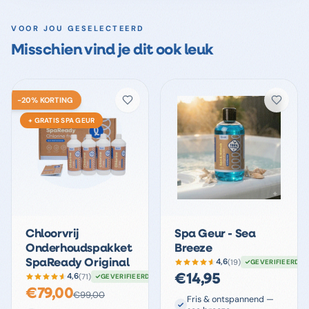
VOOR JOU GESELECTEERD
Misschien vind je dit ook leuk
-
20
%
KORTING
+ GRATIS SPA GEUR
Chloorvrij
Spa Geur - Sea
Onderhoudspakket
Breeze
4,6
SpaReady Original
(
19
)
GEVERIFIEERD
4,6
(
71
)
€
14,95
GEVERIFIEERD
€
79,00
€
99,00
Fris & ontspannend —