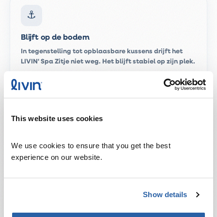
⚓
Blijft op de bodem
In tegenstelling tot opblaasbare kussens drijft het
LIVIN' Spa Zitje niet weg. Het blijft stabiel op zijn plek.
This website uses cookies
💧
Waterbestendig
We use cookies to ensure that you get the best 
Gemaakt van hoogwaardige materialen die bestand
experience on our website.
zijn tegen water en chemicaliën. Volledig uitwasbaar.
Show details