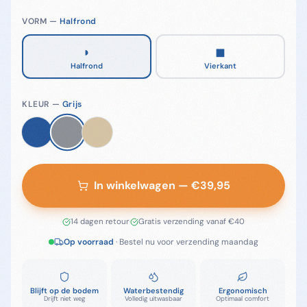
VORM —
Halfrond
◗
◼
Halfrond
Vierkant
KLEUR —
Grijs
In winkelwagen
— €
39,95
14 dagen retour
·
Gratis verzending vanaf €40
Op voorraad
· Bestel nu voor verzending
maandag
Blijft op de bodem
Waterbestendig
Ergonomisch
Drijft niet weg
Volledig uitwasbaar
Optimaal comfort