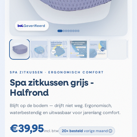
Geverifieerd
SPA ZITKUSSEN · ERGONOMISCH COMFORT
Spa zitkussen grijs -
Halfrond
Blijft op de bodem — drijft niet weg. Ergonomisch,
waterbestendig en uitwasbaar voor jarenlang comfort.
€
39,95
incl. btw
20+
besteld
vorige maand