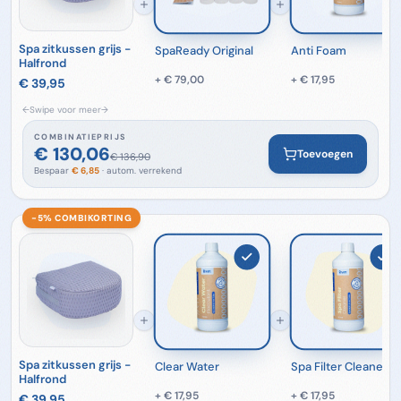
Spa zitkussen grijs -
SpaReady Original
Anti Foam
Halfrond
+
€ 79,00
+
€ 17,95
€ 39,95
←
Swipe voor meer
→
COMBINATIEPRIJS
€ 130,06
Toevoegen
€ 136,90
Bespaar
€ 6,85
· autom. verrekend
−5% COMBI­KORTING
Spa zitkussen grijs -
Clear Water
Spa Filter Cleaner
Halfrond
+
€ 17,95
+
€ 17,95
€ 39,95