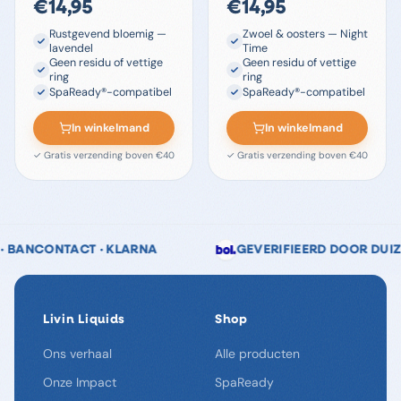
€
14,95
€
14,95
Rustgevend bloemig —
Zwoel & oosters — Night
lavendel
Time
Geen residu of vettige
Geen residu of vettige
ring
ring
SpaReady®-compatibel
SpaReady®-compatibel
In winkelmand
In winkelmand
✓ Gratis verzending boven €40
✓ Gratis verzending boven €40
📞 KLANTENSERVICE MA–VR 09:00–17:00
♻️ DUU
Livin Liquids
Shop
Ons verhaal
Alle producten
Onze Impact
SpaReady