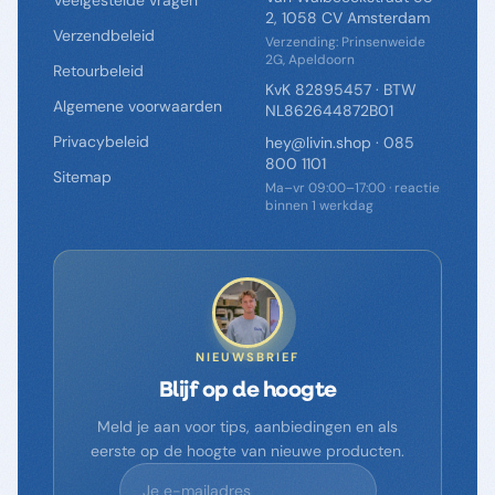
Veelgestelde vragen
2, 1058 CV Amsterdam
Verzendbeleid
Verzending: Prinsenweide
2G, Apeldoorn
Retourbeleid
KvK 82895457 · BTW
Algemene voorwaarden
NL862644872B01
Privacybeleid
hey@livin.shop
·
085
800 1101
Sitemap
Ma–vr 09:00–17:00 · reactie
binnen 1 werkdag
NIEUWSBRIEF
Blijf op de hoogte
Meld je aan voor tips, aanbiedingen en als
eerste op de hoogte van nieuwe producten.