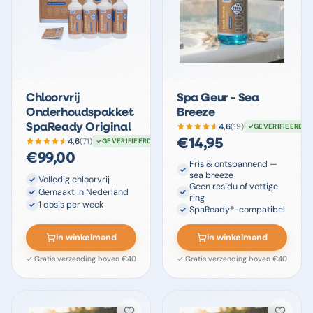
Chloorvrij
Spa Geur - Sea
Onderhoudspakket
Breeze
4,6
SpaReady Original
(
19
)
GEVERIFIEERD
4,6
(
71
)
€
14,95
GEVERIFIEERD
€
99,00
Fris & ontspannend —
sea breeze
Volledig chloorvrij
Geen residu of vettige
Gemaakt in Nederland
ring
1 dosis per week
SpaReady®-compatibel
In winkelmand
In winkelmand
✓ Gratis verzending boven €40
✓ Gratis verzending boven €40