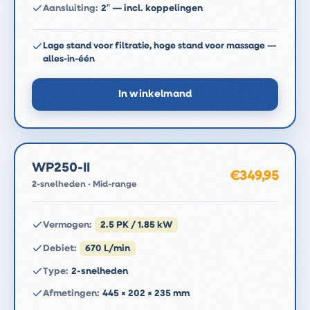
Aansluiting
:
2″ — incl. koppelingen
Lage stand voor filtratie, hoge stand voor massage —
alles-in-één
In winkelmand
WP250-II
€349,95
2-snelheden · Mid-range
Vermogen
:
2.5 PK / 1.85 kW
Debiet
:
670 L/min
Type
:
2-snelheden
Afmetingen
:
445 × 202 × 235 mm