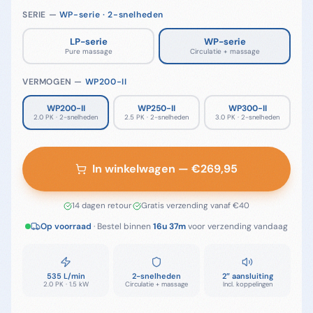
SERIE —
WP
-serie ·
2-snelheden
LP
-serie
WP
-serie
Pure massage
Circulatie + massage
VERMOGEN —
WP200-II
WP200-II
WP250-II
WP300-II
2.0 PK · 2-snelheden
2.5 PK · 2-snelheden
3.0 PK · 2-snelheden
In winkelwagen
— €
269,95
14 dagen retour
·
Gratis verzending vanaf €40
Op voorraad
· Bestel binnen
16u 37m
voor verzending
vandaag
535 L/min
2-snelheden
2″ aansluiting
2.0 PK · 1.5 kW
Circulatie + massage
Incl. koppelingen