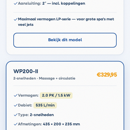
Aansluiting
:
2″ — incl. koppelingen
Maximaal vermogen LP-serie — voor grote spa's met
veel jets
Bekijk dit model
WP200-II
€329,95
2-snelheden · Massage + circulatie
Vermogen
:
2.0 PK / 1.5 kW
Debiet
:
535 L/min
Type
:
2-snelheden
Afmetingen
:
435 × 200 × 235 mm