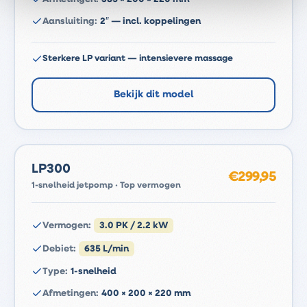
Aansluiting
:
2″ — incl. koppelingen
Sterkere LP variant — intensievere massage
Bekijk dit model
LP300
€299,95
1-snelheid jetpomp · Top vermogen
Vermogen
:
3.0 PK / 2.2 kW
Debiet
:
635 L/min
Type
:
1-snelheid
Afmetingen
:
400 × 200 × 220 mm