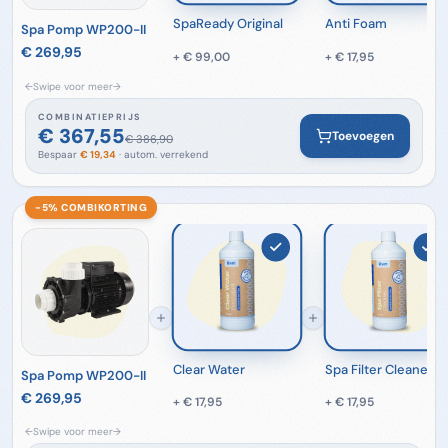
SpaReady Original
Anti Foam
Spa Pomp WP200-II
€ 269,95
+
€ 99,00
+
€ 17,95
←
Swipe voor meer
→
COMBINATIEPRIJS
€ 367,55
Toevoegen
€ 386,90
Bespaar
€ 19,34
· autom. verrekend
−5% COMBI­KORTING
Clear Water
Spa Filter Cleaner
Spa Pomp WP200-II
€ 269,95
+
€ 17,95
+
€ 17,95
←
Swipe voor meer
→