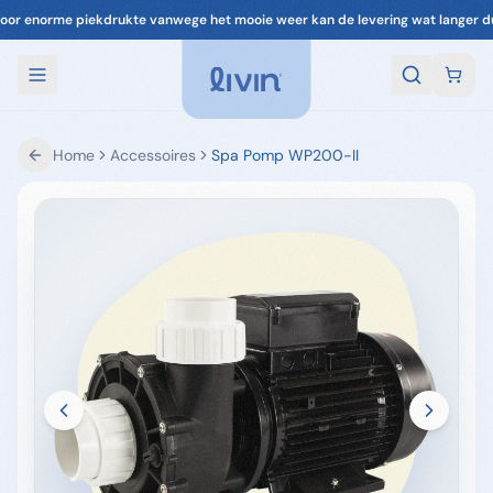
🚚 Voor 22:00 besteld, vandaag verzonden
Home
Accessoires
Spa Pomp WP200-II