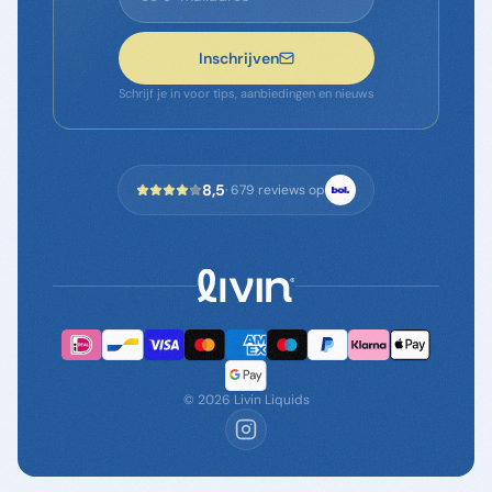
Inschrijven
Schrijf je in voor tips, aanbiedingen en nieuws
8,5
·
679
reviews op
©
2026
Livin Liquids