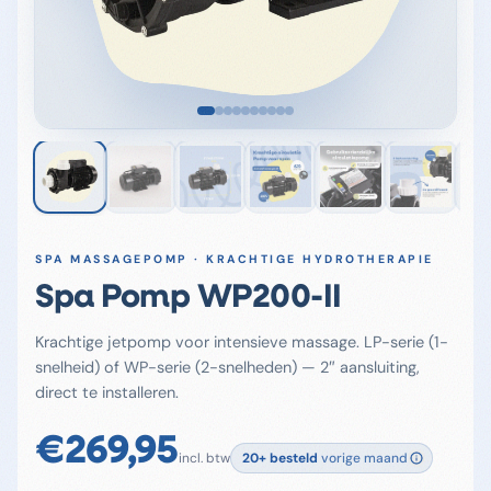
SPA MASSAGEPOMP · KRACHTIGE HYDROTHERAPIE
Spa Pomp WP200-II
Krachtige jetpomp voor intensieve massage. LP-serie (1-
snelheid) of WP-serie (2-snelheden) — 2″ aansluiting,
direct te installeren.
€
269,95
incl. btw
20+
besteld
vorige maand