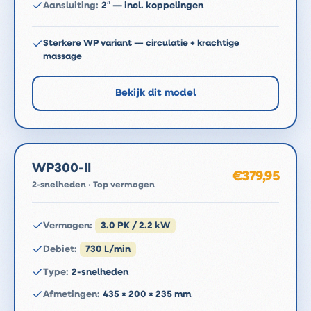
Aansluiting
:
2″ — incl. koppelingen
Sterkere WP variant — circulatie + krachtige
massage
Bekijk dit model
WP300-II
€379,95
2-snelheden · Top vermogen
Vermogen
:
3.0 PK / 2.2 kW
Debiet
:
730 L/min
Type
:
2-snelheden
Afmetingen
:
435 × 200 × 235 mm