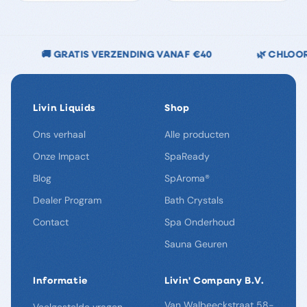
🇳🇱 NEDERLANDS MERK
🔒 VEILIG BETALEN — IDEAL
Livin Liquids
Shop
Ons verhaal
Alle producten
Onze Impact
SpaReady
Blog
SpAroma®
Dealer Program
Bath Crystals
Contact
Spa Onderhoud
Sauna Geuren
Informatie
Livin' Company B.V.
Van Walbeeckstraat 58-