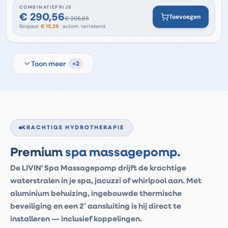
COMBINATIEPRIJS
€ 290,56
Toevoegen
€ 305,85
Bespaar
€ 15,29
· autom. verrekend
Toon meer
+
2
KRACHTIGE HYDROTHERAPIE
Premium
spa massagepomp.
De LIVIN' Spa Massagepomp drijft de krachtige
waterstralen in je spa, jacuzzi of whirlpool aan. Met
aluminium behuizing, ingebouwde thermische
beveiliging en een 2″ aansluiting is hij direct te
installeren — inclusief koppelingen.