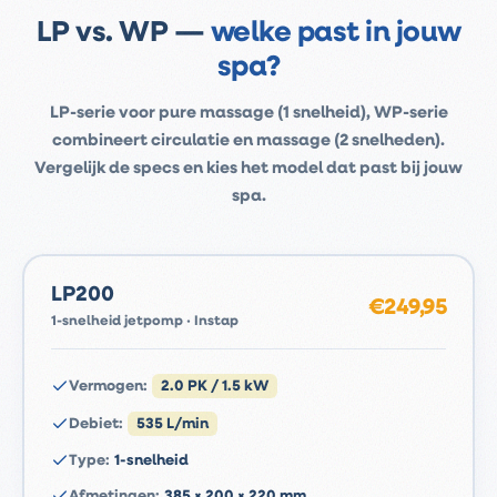
LP vs. WP —
welke past in jouw
spa?
LP-serie voor pure massage (1 snelheid), WP-serie
combineert circulatie en massage (2 snelheden).
Vergelijk de specs en kies het model dat past bij jouw
spa.
LP200
€249,95
1-snelheid jetpomp · Instap
Vermogen
:
2.0 PK / 1.5 kW
Debiet
:
535 L/min
Type
:
1-snelheid
Afmetingen
:
385 × 200 × 220 mm