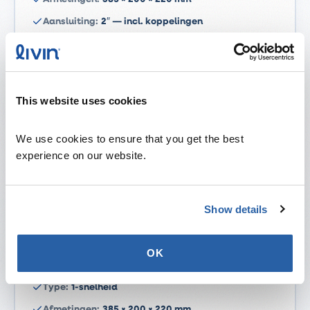
Aansluiting
:
2″ — incl. koppelingen
Klassieke jetpomp — eenvoudig, krachtig en
betrouwbaar
This website uses cookies
Bekijk dit model
We use cookies to ensure that you get the best 
experience on our website.
LP250
€279,95
1-snelheid jetpomp · Mid-range
Show details
Vermogen
:
2.5 PK / 1.85 kW
OK
Debiet
:
600 L/min
Type
:
1-snelheid
Afmetingen
:
385 × 200 × 220 mm