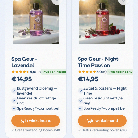
Spa Geur -
Spa Geur - Night
Lavendel
Time Passion
4,6
5,0
(
19
)
(
5
)
GEVERIFIEERD
GEVERIFIEERD
€
14,95
€
14,95
Rustgevend bloemig —
Zwoel & oosters — Night
lavendel
Time
Geen residu of vettige
Geen residu of vettige
ring
ring
SpaReady®-compatibel
SpaReady®-compatibel
In winkelmand
In winkelmand
✓ Gratis verzending boven €40
✓ Gratis verzending boven €40