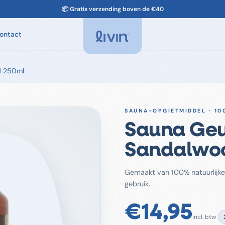
✅ Niet tevreden? Geld terug
ontact
d 250ml
Spa Geuren
Geuren voor je spa. Ontspannend, chloorvrij-
compatibel.
Spa Onderhoud
SAUNA-OPGIETMIDDEL · 10
Filter, leidingen, cover. Alles om je spa in
Sauna Geu
topconditie te houden.
Sandalwo
Accessoires
Filters & onderdelen voor je spa
Gemaakt van 100% natuurlijke 
gebruik.
€
14,95
incl. btw