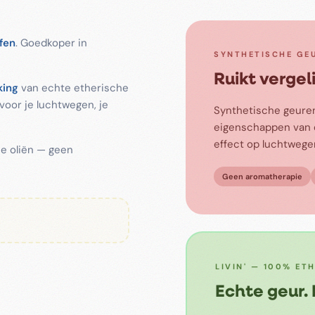
fen
. Goedkoper in
SYNTHETISCHE GE
Ruikt vergel
king
van echte etherische
 voor je luchtwegen, je
Synthetische geuren
eigenschappen van e
effect op luchtwege
he oliën — geen
Geen aromatherapie
LIVIN' — 100% ET
Echte geur.