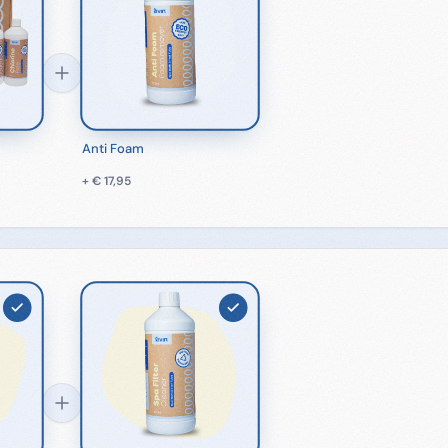
Anti Foam
+
€ 17,95