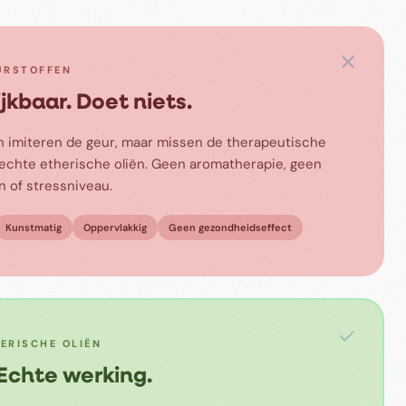
✕
URSTOFFEN
ijkbaar. Doet niets.
 imiteren de geur, maar missen de therapeutische
chte etherische oliën. Geen aromatherapie, geen
n of stressniveau.
Kunstmatig
Oppervlakkig
Geen gezondheidseffect
✓
HERISCHE OLIËN
 Echte werking.