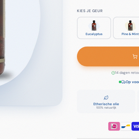
KIES JE GEUR
Eucalyptus
Pine & Mint
14 dagen reto
Op voo
Etherische olie
100% natuurlijk