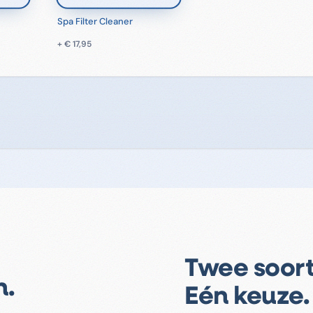
Spa Filter Cleaner
+
€ 17,95
Twee soor
n.
Eén keuze.