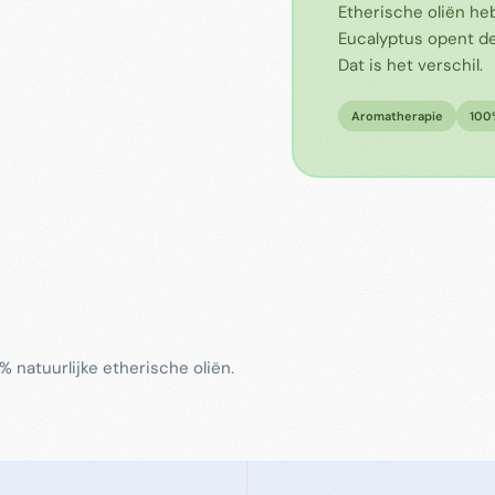
Etherische oliën h
Eucalyptus opent de
Dat is het verschil.
Aromatherapie
100%
% natuurlijke etherische oliën.