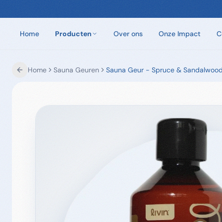
Home
Producten
Over ons
Onze Impact
C
Home
Sauna Geuren
Sauna Geur - Spruce & Sandalwoo
Chloorvrij Spa Onderhoud
Wateronderhoud zonder chloor. Eén dosis per
week.
Badzout
100% natuurlijke badkristallen. Zes unieke geuren.
Sauna Geuren
Opgietmiddelen van 100% natuurlijke etherische
oliën. 250ml en 5L.