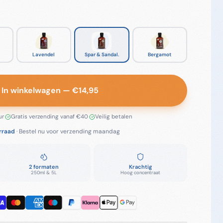
Lavendel
Spar & Sandal.
Bergamot
In winkelwagen
— €
14,95
ur
·
Gratis verzending vanaf €40
·
Veilig betalen
rraad
· Bestel nu voor verzending
maandag
2 formaten
Krachtig
250ml & 5L
Hoog concentraat