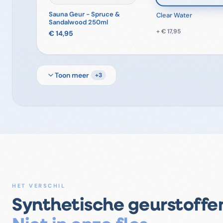
Sauna Geur - Spruce &
Clear Water
Sandalwood 250ml
+
€ 17,95
€ 14,95
Toon meer
+
3
HET VERSCHIL
Synthetische geurstoffe