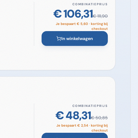
COMBINATIEPRIJS
€ 106,31
€ 111,90
Je bespaart
€ 5,60
· korting bij
checkout
In winkelwagen
COMBINATIEPRIJS
€ 48,31
€ 50,85
Je bespaart
€ 2,54
· korting bij
checkout