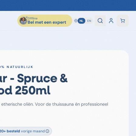
Offline
NL
EN
Bel met een expert
0% NATUURLIJK
r - Spruce &
od 250ml
etherische oliën. Voor de thuissauna én professioneel
20+
besteld
vorige maand