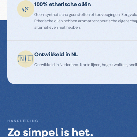
100% etherische oliën
🌿
Geen synthetische geurstoffen of toevoegingen. Zorgvuld
Etherische oliën hebben aromatherapeutische eigenscha
alternatieven niet hebben.
Ontwikkeld in NL
🇳🇱
Ontwikkeld in Nederland. Korte lijnen, hoge kwaliteit, snell
HANDLEIDING
Zo simpel is het.