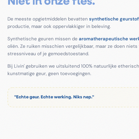
Niet in onze fles.
De meeste opgietmiddelen bevatten
synthetische geurstof
productie, maar ook oppervlakkiger in beleving.
Synthetische geuren missen de
aromatherapeutische wer
oliën. Ze ruiken misschien vergelijkbaar, maar ze doen niets
stressniveau of je gemoedstoestand.
Bij Livin' gebruiken we uitsluitend 100% natuurlijke etherisc
kunstmatige geur, geen toevoegingen.
"Echte geur. Echte werking. Niks nep."