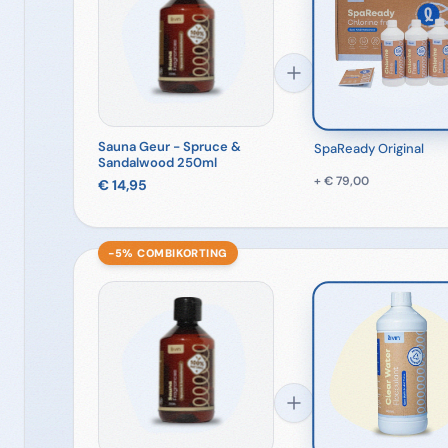
Sauna Geur - Spruce &
SpaReady Original
Sandalwood 250ml
+
€ 79,00
€ 14,95
−5% COMBI­KORTING