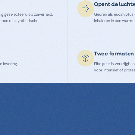
Opent de luch
💨
ig geselecteerd op zuiverheid.
Geuren als eucalyptus
ppen die synthetische
Inhaleren in een warme 
Twee formaten
📦
e levering.
Elke geur is verkrijgba
voor intensief of profe