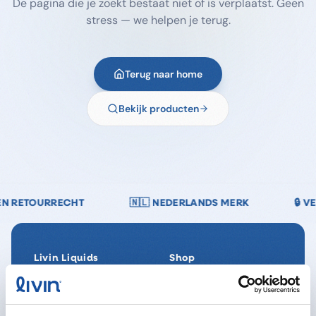
De pagina die je zoekt bestaat niet of is verplaatst. Geen
stress — we helpen je terug.
Terug naar home
Bekijk producten
🇳🇱 NEDERLANDS MERK
🔒 VEILIG BETALEN — ID
Livin Liquids
Shop
Ons verhaal
Alle producten
Onze Impact
SpaReady