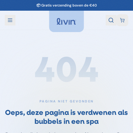
oor enorme piekdrukte vanwege het mooie weer kan de levering wat langer d
404
PAGINA NIET GEVONDEN
Oeps, deze pagina is verdwenen als
bubbels in een spa