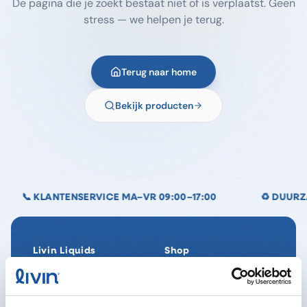
De pagina die je zoekt bestaat niet of is verplaatst. Geen
stress — we helpen je terug.
Terug naar home
Bekijk producten
RVICE MA–VR 09:00–17:00
♻️ DUURZAAM VERPAKT
Livin Liquids
Shop
Ons verhaal
Alle producten
Onze Impact
SpaReady