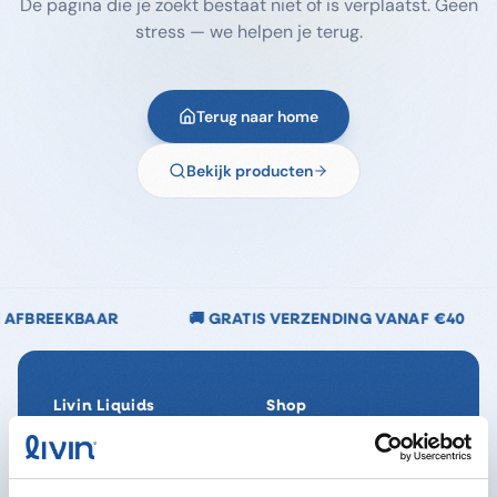
De pagina die je zoekt bestaat niet of is verplaatst. Geen
stress — we helpen je terug.
Terug naar home
Bekijk producten
🚚 GRATIS VERZENDING VANAF €40
🌿 CHLOORVR
Livin Liquids
Shop
Ons verhaal
Alle producten
Onze Impact
SpaReady