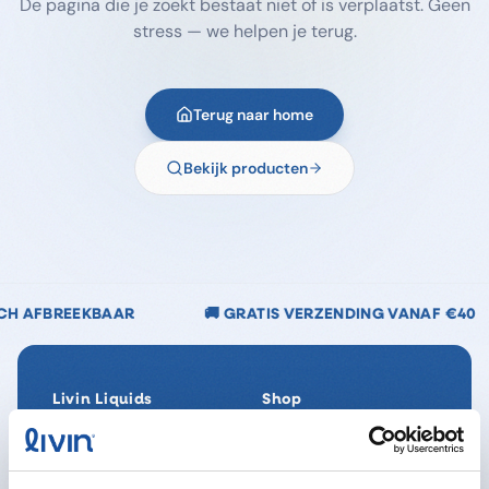
De pagina die je zoekt bestaat niet of is verplaatst. Geen
stress — we helpen je terug.
Terug naar home
Bekijk producten
🚚 GRATIS VERZENDING VANAF €40
🌿 CHLOO
Livin Liquids
Shop
Ons verhaal
Alle producten
Onze Impact
SpaReady