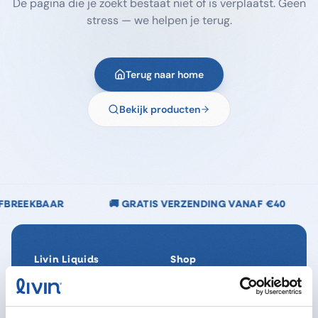
De pagina die je zoekt bestaat niet of is verplaatst. Geen
stress — we helpen je terug.
Terug naar home
Bekijk producten
🚚 GRATIS VERZENDING VANAF €40
🌿 CHLOORVRIJ
Livin Liquids
Shop
Ons verhaal
Alle producten
Onze Impact
SpaReady