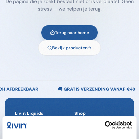
De pagina die je zoekt bestaat niet of is verplaatst. Geen
stress — we helpen je terug.
Terug naar home
Bekijk producten
🚚 GRATIS VERZENDING VANAF €40
🌿 CHLOOR
Livin Liquids
Shop
Ons verhaal
Alle producten
Onze Impact
SpaReady