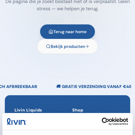
De pagina die je zoekt bestaat niet of is verplaatst. Geen
stress — we helpen je terug.
Terug naar home
Bekijk producten
🚚 GRATIS VERZENDING VANAF €40
🌿 CHLOOR
Livin Liquids
Shop
Ons verhaal
Alle producten
Onze Impact
SpaReady