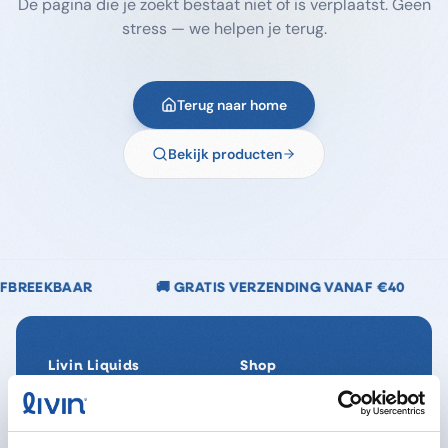
De pagina die je zoekt bestaat niet of is verplaatst. Geen
stress — we helpen je terug.
Terug naar home
Bekijk producten
🚚 GRATIS VERZENDING VANAF €40
🌿 CHLOORVRI
Livin Liquids
Shop
Ons verhaal
Alle producten
Onze Impact
SpaReady