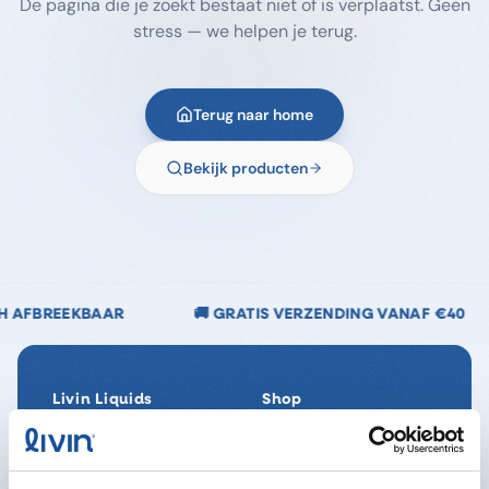
De pagina die je zoekt bestaat niet of is verplaatst. Geen
stress — we helpen je terug.
Terug naar home
Bekijk producten
🚚 GRATIS VERZENDING VANAF €40
🌿 CHLOORV
Livin Liquids
Shop
Ons verhaal
Alle producten
Onze Impact
SpaReady