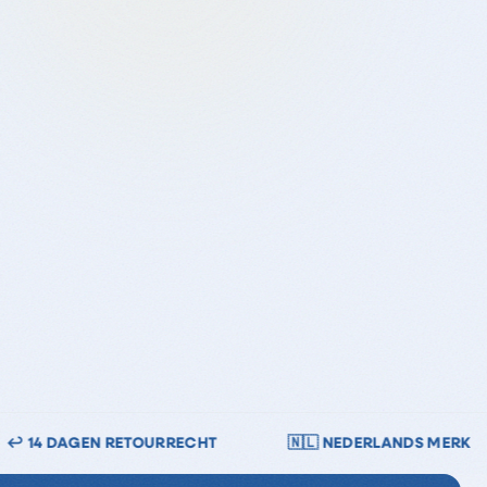
🇱 NEDERLANDS MERK
🔒 VEILIG BETALEN — IDEAL · 