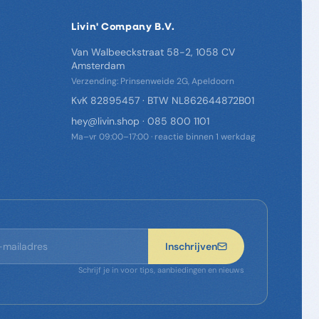
Livin' Company B.V.
Van Walbeeckstraat 58-2, 1058 CV
Amsterdam
Verzending: Prinsenweide 2G, Apeldoorn
KvK 82895457 · BTW NL862644872B01
hey@livin.shop
·
085 800 1101
Ma–vr 09:00–17:00 · reactie binnen 1 werkdag
Inschrijven
Schrijf je in voor tips, aanbiedingen en nieuws