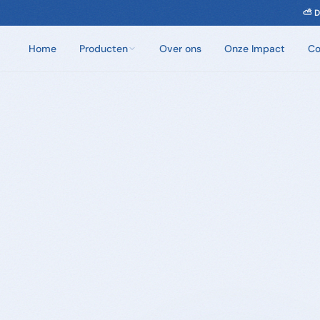
Home
Producten
Over ons
Onze Impact
Co
Chloorvrij Spa Onderhoud
Wateronderhoud zonder chloor. Eén dosis per
week.
Badzout
100% natuurlijke badkristallen. Zes unieke geuren.
Sauna Geuren
Opgietmiddelen van 100% natuurlijke etherische
oliën. 250ml en 5L.