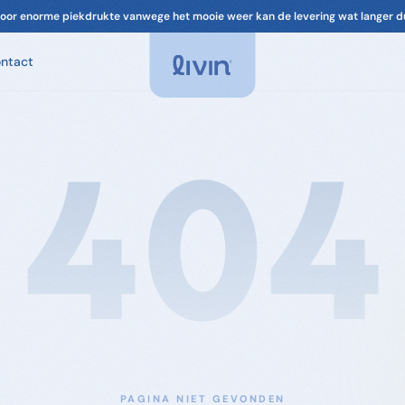
ntact
Spa Geuren
Geuren voor je spa. Ontspannend, chloorvrij-
compatibel.
404
Spa Onderhoud
Filter, leidingen, cover. Alles om je spa in
topconditie te houden.
Accessoires
Filters & onderdelen voor je spa
PAGINA NIET GEVONDEN