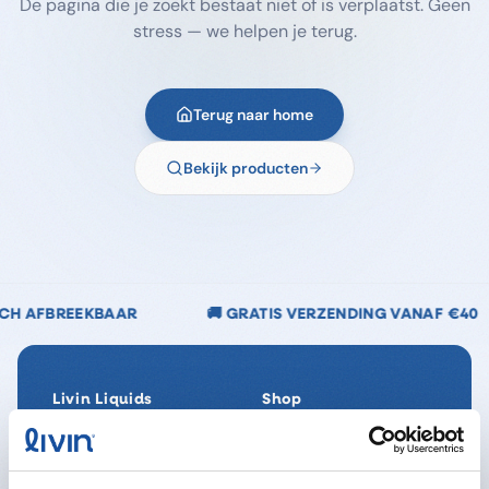
De pagina die je zoekt bestaat niet of is verplaatst. Geen
stress — we helpen je terug.
Terug naar home
Bekijk producten
🚚 GRATIS VERZENDING VANAF €40
🌿 CHLOORV
Livin Liquids
Shop
Ons verhaal
Alle producten
Onze Impact
SpaReady