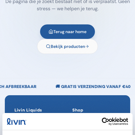
De pagina die je zoekt bestaat niet of is verplaatst. Geen
stress — we helpen je terug.
Terug naar home
Bekijk producten
🚚 GRATIS VERZENDING VANAF €40
🌿 CHLOOR
Livin Liquids
Shop
Ons verhaal
Alle producten
Onze Impact
SpaReady