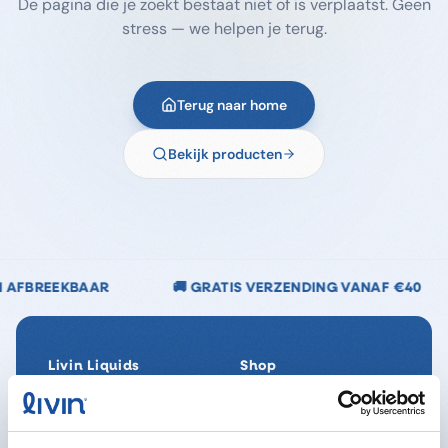
De pagina die je zoekt bestaat niet of is verplaatst. Geen
stress — we helpen je terug.
Terug naar home
Bekijk producten
🚚 GRATIS VERZENDING VANAF €40
🌿 CHLOORVR
Livin Liquids
Shop
Ons verhaal
Alle producten
Onze Impact
SpaReady