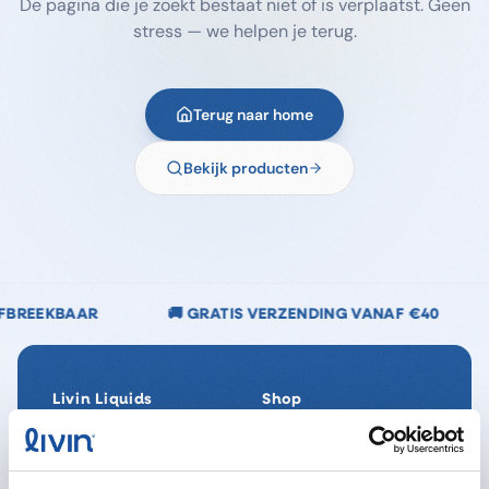
De pagina die je zoekt bestaat niet of is verplaatst. Geen
stress — we helpen je terug.
Terug naar home
Bekijk producten
🚚 GRATIS VERZENDING VANAF €40
🌿 CHLOORVRIJ
Livin Liquids
Shop
Ons verhaal
Alle producten
Onze Impact
SpaReady