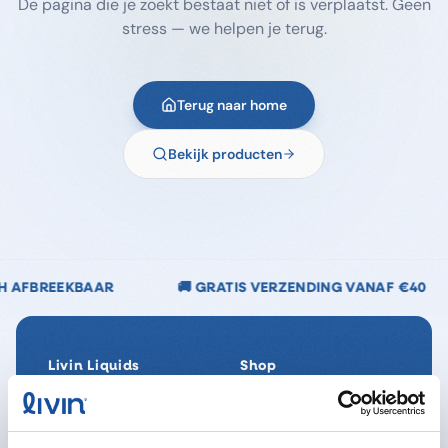
De pagina die je zoekt bestaat niet of is verplaatst. Geen
stress — we helpen je terug.
Terug naar home
Bekijk producten
🚚 GRATIS VERZENDING VANAF €40
🌿 CHLOORV
Livin Liquids
Shop
Ons verhaal
Alle producten
Onze Impact
SpaReady