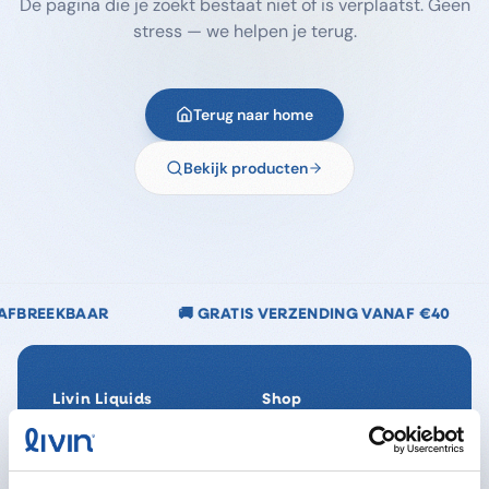
De pagina die je zoekt bestaat niet of is verplaatst. Geen
stress — we helpen je terug.
Terug naar home
Bekijk producten
🚚 GRATIS VERZENDING VANAF €40
🌿 CHLOORVR
Livin Liquids
Shop
Ons verhaal
Alle producten
Onze Impact
SpaReady