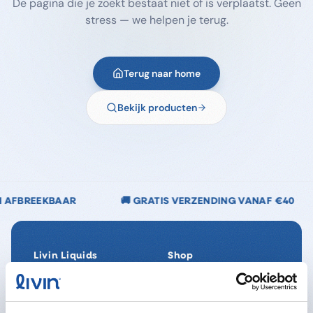
De pagina die je zoekt bestaat niet of is verplaatst. Geen
stress — we helpen je terug.
Terug naar home
Bekijk producten
🚚 GRATIS VERZENDING VANAF €40
🌿 CHLOORVR
Livin Liquids
Shop
Ons verhaal
Alle producten
Onze Impact
SpaReady