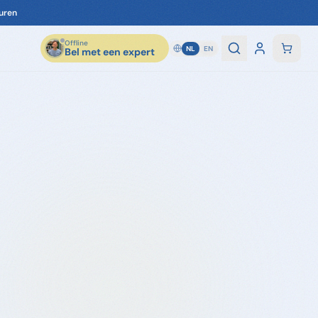
uren
Offline
NL
EN
Bel met een expert