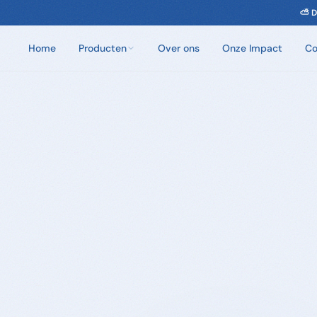
⛅ D
Home
Producten
Over ons
Onze Impact
Co
Chloorvrij Spa Onderhoud
Wateronderhoud zonder chloor. Eén dosis per
week.
Badzout
100% natuurlijke badkristallen. Zes unieke geuren.
Sauna Geuren
Opgietmiddelen van 100% natuurlijke etherische
oliën. 250ml en 5L.