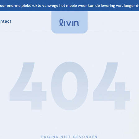
oor enorme piekdrukte vanwege het mooie weer kan de levering wat langer d
ntact
Spa Geuren
Geuren voor je spa. Ontspannend, chloorvrij-
compatibel.
404
Spa Onderhoud
Filter, leidingen, cover. Alles om je spa in
topconditie te houden.
Accessoires
Filters & onderdelen voor je spa
PAGINA NIET GEVONDEN