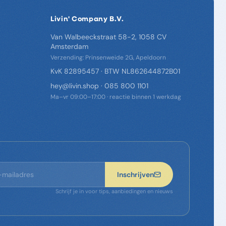
Livin' Company B.V.
Van Walbeeckstraat 58-2, 1058 CV
Amsterdam
Verzending: Prinsenweide 2G, Apeldoorn
KvK 82895457 · BTW NL862644872B01
hey@livin.shop
·
085 800 1101
Ma–vr 09:00–17:00 · reactie binnen 1 werkdag
Inschrijven
Schrijf je in voor tips, aanbiedingen en nieuws