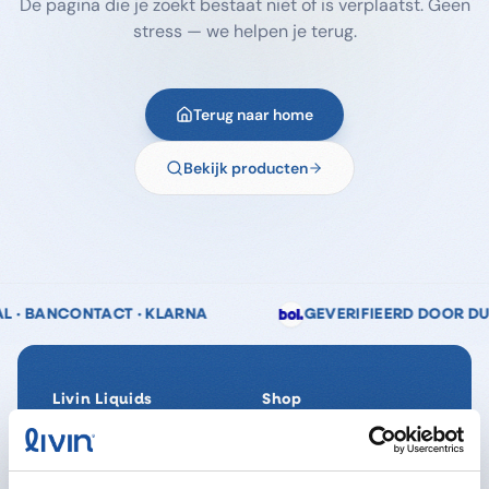
De pagina die je zoekt bestaat niet of is verplaatst. Geen
stress — we helpen je terug.
Terug naar home
Bekijk producten
 KLARNA
GEVERIFIEERD DOOR DUIZENDEN KLANTEN
Livin Liquids
Shop
Ons verhaal
Alle producten
Onze Impact
SpaReady