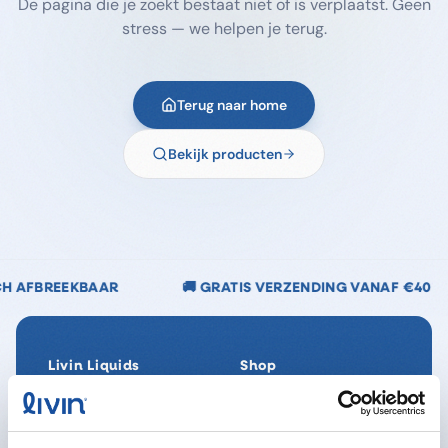
De pagina die je zoekt bestaat niet of is verplaatst. Geen
stress — we helpen je terug.
Terug naar home
Bekijk producten
🚚 GRATIS VERZENDING VANAF €40
🌿 CHLOOR
Livin Liquids
Shop
Ons verhaal
Alle producten
Onze Impact
SpaReady