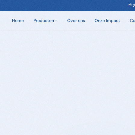
⛅ D
Home
Producten
Over ons
Onze Impact
Co
Chloorvrij Spa Onderhoud
Wateronderhoud zonder chloor. Eén dosis per
week.
Badzout
100% natuurlijke badkristallen. Zes unieke geuren.
Sauna Geuren
Opgietmiddelen van 100% natuurlijke etherische
oliën. 250ml en 5L.