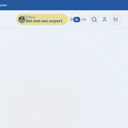
uren
Offline
NL
EN
Bel met een expert