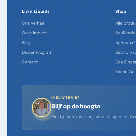
Livin Liquids
Shop
Ons verhaal
Alle produ
Onze Impact
SpaReady
Blog
SpAroma®
Dealer Program
Bath Cryst
Contact
Spa Onde
Sauna Ge
NIEUWSBRIEF
Blijf op de hoogte
Meld je aan voor tips, aanbiedingen en al