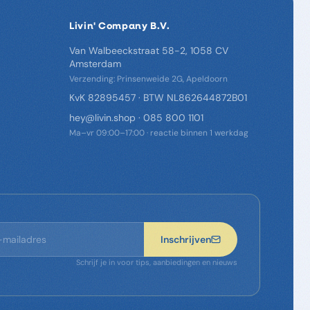
Livin' Company B.V.
Van Walbeeckstraat 58-2, 1058 CV
Amsterdam
Verzending: Prinsenweide 2G, Apeldoorn
KvK 82895457 · BTW NL862644872B01
hey@livin.shop
·
085 800 1101
Ma–vr 09:00–17:00 · reactie binnen 1 werkdag
Inschrijven
Schrijf je in voor tips, aanbiedingen en nieuws