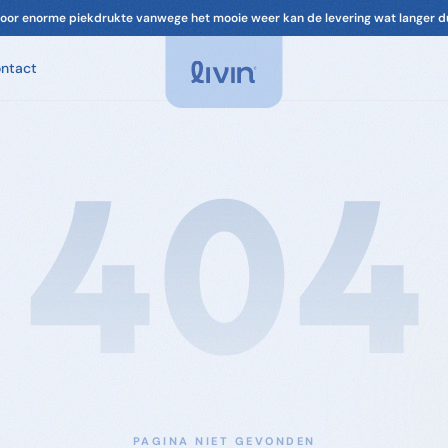
oor enorme piekdrukte vanwege het mooie weer kan de levering wat langer d
ntact
Spa Geuren
Geuren voor je spa. Ontspannend, chloorvrij-
compatibel.
404
Spa Onderhoud
Filter, leidingen, cover. Alles om je spa in
topconditie te houden.
Accessoires
Filters & onderdelen voor je spa
PAGINA NIET GEVONDEN