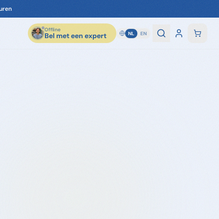
uren
Offline
NL
EN
Bel met een expert