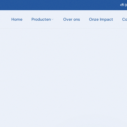
⛅ D
Home
Producten
Over ons
Onze Impact
Co
Chloorvrij Spa Onderhoud
Wateronderhoud zonder chloor. Eén dosis per
week.
Badzout
100% natuurlijke badkristallen. Zes unieke geuren.
Sauna Geuren
Opgietmiddelen van 100% natuurlijke etherische
oliën. 250ml en 5L.