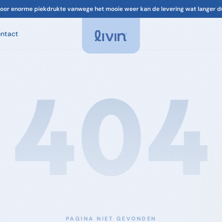
oor enorme piekdrukte vanwege het mooie weer kan de levering wat langer d
ntact
Spa Geuren
Geuren voor je spa. Ontspannend, chloorvrij-
compatibel.
404
Spa Onderhoud
Filter, leidingen, cover. Alles om je spa in
topconditie te houden.
Accessoires
Filters & onderdelen voor je spa
PAGINA NIET GEVONDEN