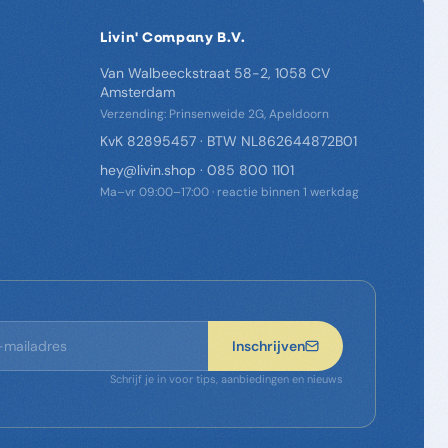
Livin' Company B.V.
Van Walbeeckstraat 58-2, 1058 CV
Amsterdam
Verzending: Prinsenweide 2G, Apeldoorn
KvK 82895457 · BTW NL862644872B01
hey@livin.shop
·
085 800 1101
Ma–vr 09:00–17:00 · reactie binnen 1 werkdag
Inschrijven
Schrijf je in voor tips, aanbiedingen en nieuws