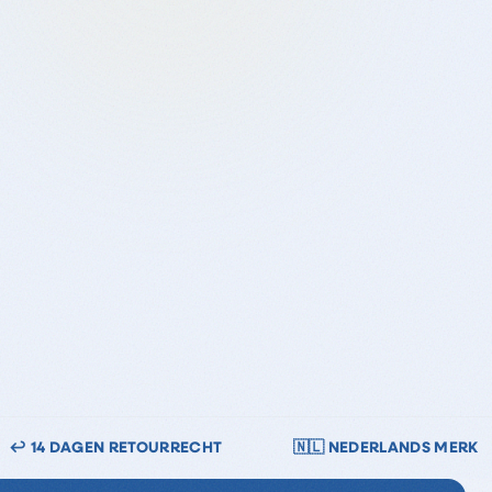
🇳🇱 NEDERLANDS MERK
🔒 VEILIG BETALEN — IDEAL 