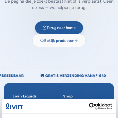
De pagina die je zoekt bestaat niet of is verplaatst. Geen
stress — we helpen je terug.
Terug naar home
Bekijk producten
🚚 GRATIS VERZENDING VANAF €40
🌿 CHLOORVRIJ &
Livin Liquids
Shop
Ons verhaal
Alle producten
Onze Impact
SpaReady