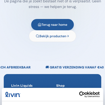
De pagina die je zoekt bestaat niet of is verplaatst. Geen
stress — we helpen je terug.
Terug naar home
Bekijk producten
🚚 GRATIS VERZENDING VANAF €40
🌿 CHLOORV
Livin Liquids
Shop
Ons verhaal
Alle producten
Onze Impact
SpaReady