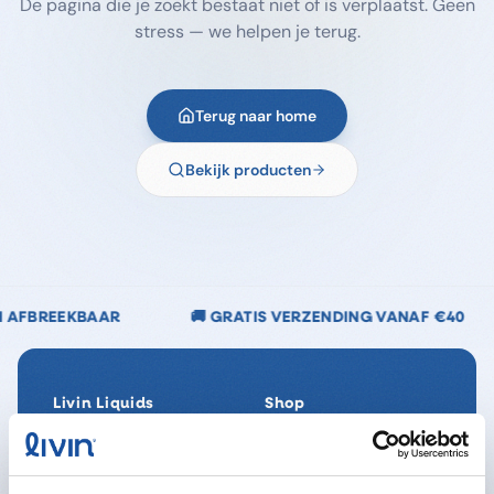
De pagina die je zoekt bestaat niet of is verplaatst. Geen
stress — we helpen je terug.
Terug naar home
Bekijk producten
🚚 GRATIS VERZENDING VANAF €40
🌿 CHLOORVR
Livin Liquids
Shop
Ons verhaal
Alle producten
Onze Impact
SpaReady