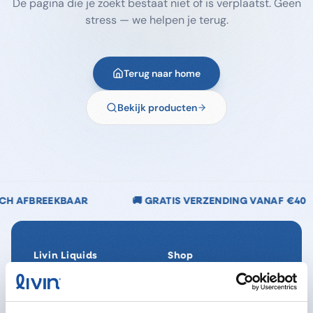
De pagina die je zoekt bestaat niet of is verplaatst. Geen
stress — we helpen je terug.
Terug naar home
Bekijk producten
🚚 GRATIS VERZENDING VANAF €40
🌿 CHLOOR
Livin Liquids
Shop
Ons verhaal
Alle producten
Onze Impact
SpaReady