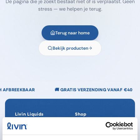
De pagina die je zoekt bestaat niet of is verplaatst. Geen
stress — we helpen je terug.
Terug naar home
Bekijk producten
🚚 GRATIS VERZENDING VANAF €40
🌿 CHLOORV
Livin Liquids
Shop
Ons verhaal
Alle producten
Onze Impact
SpaReady