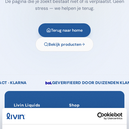
De pagina die je zoekt bestaat niet of is verplaatst. Geen
stress — we helpen je terug.
Terug naar home
Bekijk producten
GEVERIFIEERD DOOR DUIZENDEN KLANTEN
📞 K
Livin Liquids
Shop
Ons verhaal
Alle producten
Onze Impact
SpaReady