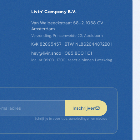
Livin' Company B.V.
Van Walbeeckstraat 58-2, 1058 CV
Amsterdam
Verzending: Prinsenweide 2G, Apeldoorn
KvK 82895457 · BTW NL862644872B01
hey@livin.shop
·
085 800 1101
Ma–vr 09:00–17:00 · reactie binnen 1 werkdag
Inschrijven
Schrijf je in voor tips, aanbiedingen en nieuws