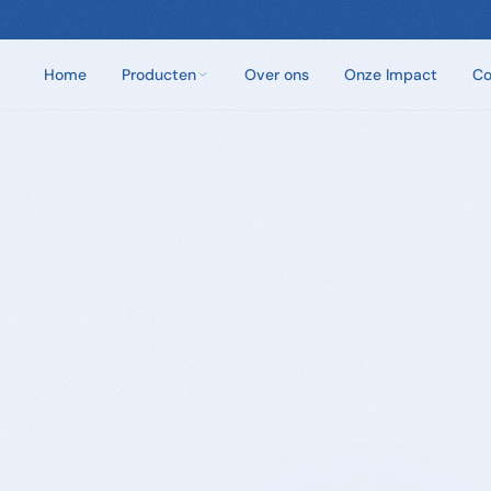
Home
Producten
Over ons
Onze Impact
Co
Chloorvrij Spa Onderhoud
Wateronderhoud zonder chloor. Eén dosis per
week.
Badzout
100% natuurlijke badkristallen. Zes unieke geuren.
Sauna Geuren
Opgietmiddelen van 100% natuurlijke etherische
oliën. 250ml en 5L.