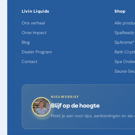
Livin Liquids
Shop
Ons verhaal
Alle produ
Onze Impact
SpaReady
Blog
SpAroma®
Dealer Program
Bath Cryst
Contact
Spa Onde
Sauna Ge
NIEUWSBRIEF
Blijf op de hoogte
Meld je aan voor tips, aanbiedingen en al