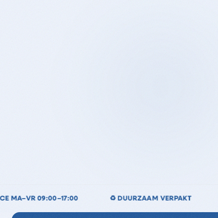
DUURZAAM VERPAKT
💧 BIOLOGISCH AFBREEKBAAR