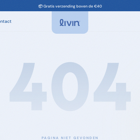
📦 Gratis verzending boven de €40
ntact
Spa Geuren
Geuren voor je spa. Ontspannend, chloorvrij-
compatibel.
404
Spa Onderhoud
Filter, leidingen, cover. Alles om je spa in
topconditie te houden.
Accessoires
Filters & onderdelen voor je spa
PAGINA NIET GEVONDEN