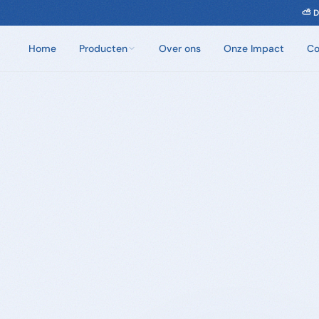
⛅ D
Home
Producten
Over ons
Onze Impact
Co
Chloorvrij Spa Onderhoud
Wateronderhoud zonder chloor. Eén dosis per
week.
Badzout
100% natuurlijke badkristallen. Zes unieke geuren.
Sauna Geuren
Opgietmiddelen van 100% natuurlijke etherische
oliën. 250ml en 5L.