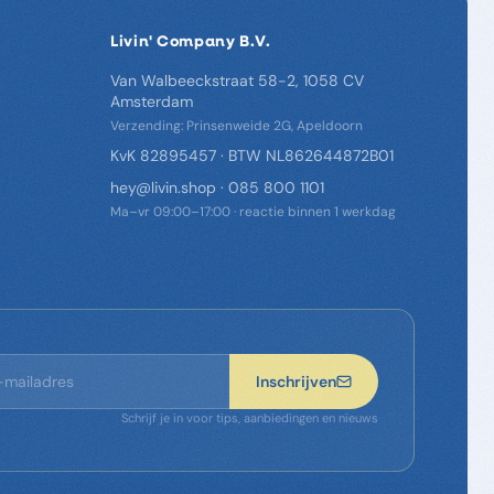
Livin' Company B.V.
Van Walbeeckstraat 58-2, 1058 CV
Amsterdam
Verzending: Prinsenweide 2G, Apeldoorn
KvK 82895457 · BTW NL862644872B01
hey@livin.shop
·
085 800 1101
Ma–vr 09:00–17:00 · reactie binnen 1 werkdag
Inschrijven
Schrijf je in voor tips, aanbiedingen en nieuws