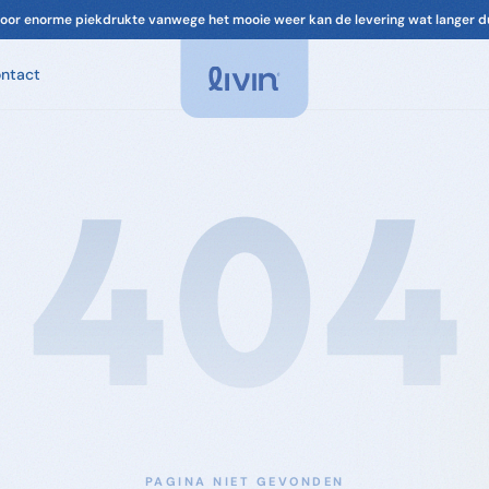
oor enorme piekdrukte vanwege het mooie weer kan de levering wat langer d
ntact
Spa Geuren
Geuren voor je spa. Ontspannend, chloorvrij-
compatibel.
404
Spa Onderhoud
Filter, leidingen, cover. Alles om je spa in
topconditie te houden.
Accessoires
Filters & onderdelen voor je spa
PAGINA NIET GEVONDEN