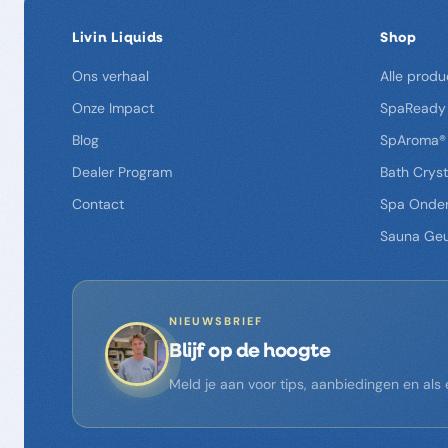
Livin Liquids
Shop
Ons verhaal
Alle produ
Onze Impact
SpaReady
Blog
SpAroma®
Dealer Program
Bath Cryst
Contact
Spa Onde
Sauna Ge
NIEUWSBRIEF
Blijf op de hoogte
Meld je aan voor tips, aanbiedingen en al