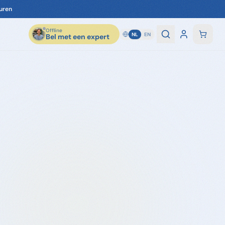
uren
Offline
NL
EN
Bel met een expert