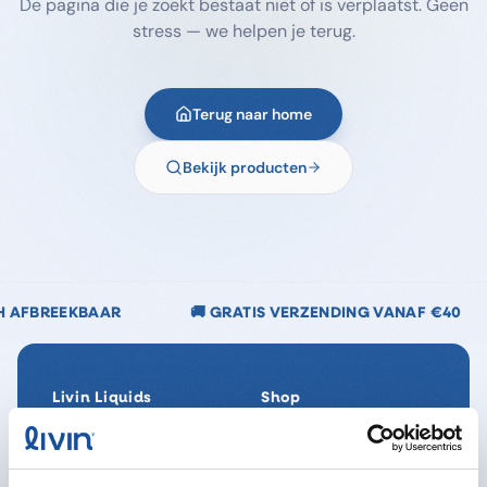
De pagina die je zoekt bestaat niet of is verplaatst. Geen
stress — we helpen je terug.
Terug naar home
Bekijk producten
🚚 GRATIS VERZENDING VANAF €40
🌿 CHLOORV
Livin Liquids
Shop
Ons verhaal
Alle producten
Onze Impact
SpaReady