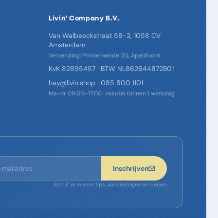
Livin' Company B.V.
Van Walbeeckstraat 58-2, 1058 CV
Amsterdam
Verzending: Prinsenweide 2G, Apeldoorn
KvK 82895457 · BTW NL862644872B01
hey@livin.shop
·
085 800 1101
Ma–vr 09:00–17:00 · reactie binnen 1 werkdag
Inschrijven
Schrijf je in voor tips, aanbiedingen en nieuws