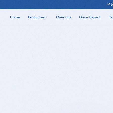
Home
Producten
Over ons
Onze Impact
Co
Chloorvrij Spa Onderhoud
Wateronderhoud zonder chloor. Eén dosis per
week.
Badzout
100% natuurlijke badkristallen. Zes unieke geuren.
Sauna Geuren
Opgietmiddelen van 100% natuurlijke etherische
oliën. 250ml en 5L.