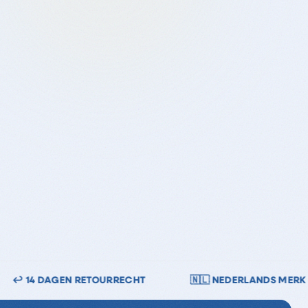
 NEDERLANDS MERK
🔒 VEILIG BETALEN — IDEAL · BANC