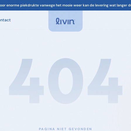
✅ Niet tevreden? Geld terug
ntact
Spa Geuren
Geuren voor je spa. Ontspannend, chloorvrij-
compatibel.
404
Spa Onderhoud
Filter, leidingen, cover. Alles om je spa in
topconditie te houden.
Accessoires
Filters & onderdelen voor je spa
PAGINA NIET GEVONDEN