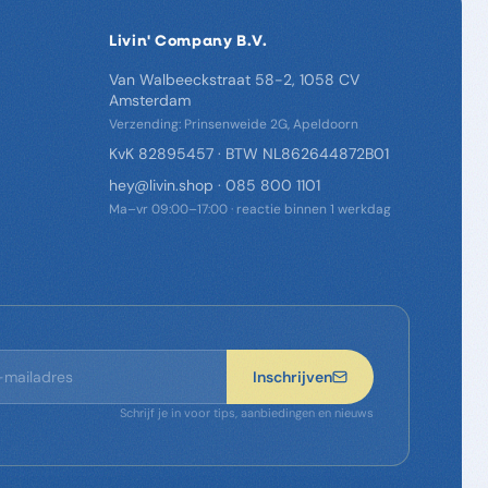
Livin' Company B.V.
Van Walbeeckstraat 58-2, 1058 CV
Amsterdam
Verzending: Prinsenweide 2G, Apeldoorn
KvK 82895457 · BTW NL862644872B01
hey@livin.shop
·
085 800 1101
Ma–vr 09:00–17:00 · reactie binnen 1 werkdag
Inschrijven
Schrijf je in voor tips, aanbiedingen en nieuws