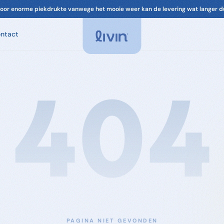
oor enorme piekdrukte vanwege het mooie weer kan de levering wat langer d
ntact
Spa Geuren
Geuren voor je spa. Ontspannend, chloorvrij-
compatibel.
404
Spa Onderhoud
Filter, leidingen, cover. Alles om je spa in
topconditie te houden.
Accessoires
Filters & onderdelen voor je spa
PAGINA NIET GEVONDEN