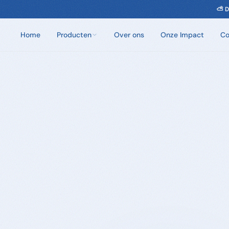
⛅ D
Home
Producten
Over ons
Onze Impact
Co
Chloorvrij Spa Onderhoud
Wateronderhoud zonder chloor. Eén dosis per
week.
Badzout
100% natuurlijke badkristallen. Zes unieke geuren.
Sauna Geuren
Opgietmiddelen van 100% natuurlijke etherische
oliën. 250ml en 5L.