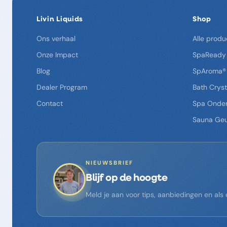
Livin Liquids
Shop
Ons verhaal
Alle produ
Onze Impact
SpaReady
Blog
SpAroma®
Dealer Program
Bath Cryst
Contact
Spa Onde
Sauna Ge
NIEUWSBRIEF
Blijf op de hoogte
Meld je aan voor tips, aanbiedingen en al