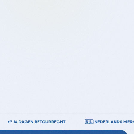
🇳🇱 NEDERLANDS MERK
🔒 VEILIG BETALEN — IDEA