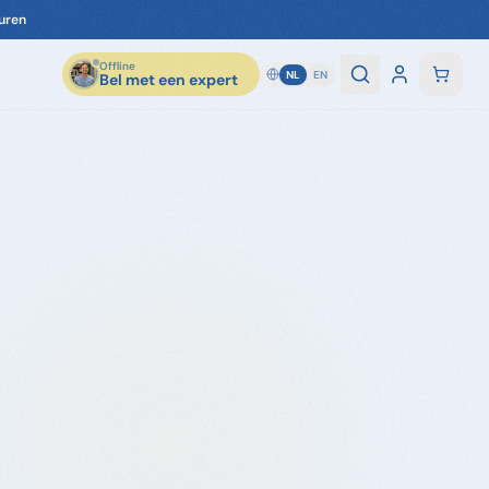
uren
Offline
NL
EN
Bel met een expert