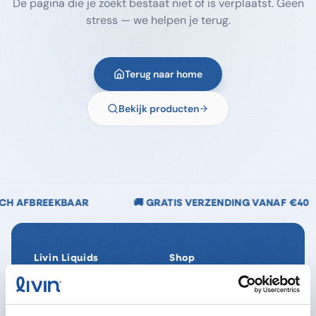
De pagina die je zoekt bestaat niet of is verplaatst. Geen
stress — we helpen je terug.
Terug naar home
Bekijk producten
🚚 GRATIS VERZENDING VANAF €40
🌿 CHLOORV
Livin Liquids
Shop
Ons verhaal
Alle producten
Onze Impact
SpaReady