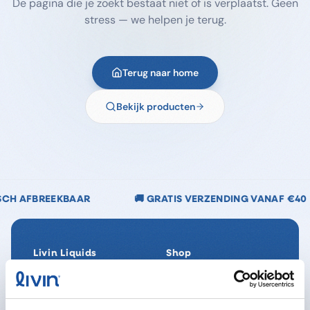
De pagina die je zoekt bestaat niet of is verplaatst. Geen
stress — we helpen je terug.
Terug naar home
Bekijk producten
🚚 GRATIS VERZENDING VANAF €40
🌿 CHLOO
Livin Liquids
Shop
Ons verhaal
Alle producten
Onze Impact
SpaReady