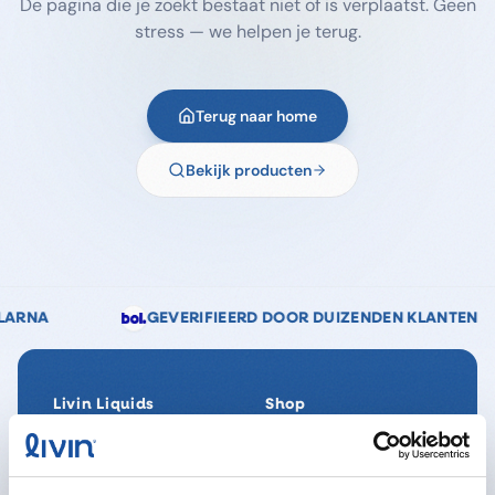
De pagina die je zoekt bestaat niet of is verplaatst. Geen
stress — we helpen je terug.
Terug naar home
Bekijk producten
GEVERIFIEERD DOOR DUIZENDEN KLANTEN
📞 KLANTEN
Livin Liquids
Shop
Ons verhaal
Alle producten
Onze Impact
SpaReady