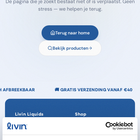
De pagina die je zoekt bestaat niet of is verplaatst. Geen
stress — we helpen je terug.
Terug naar home
Bekijk producten
🚚 GRATIS VERZENDING VANAF €40
🌿 CHLOORVR
Livin Liquids
Shop
Ons verhaal
Alle producten
Onze Impact
SpaReady