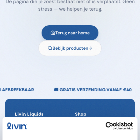
De pagina die je zoekt bestaat niet of is verplaatst. Geen
stress — we helpen je terug.
Terug naar home
Bekijk producten
🚚 GRATIS VERZENDING VANAF €40
🌿 CHLOORVR
Livin Liquids
Shop
Ons verhaal
Alle producten
Onze Impact
SpaReady