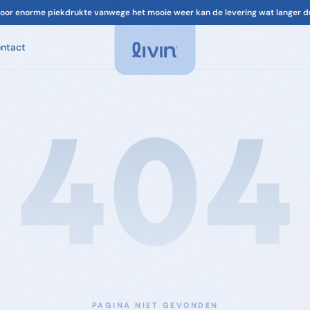
oor enorme piekdrukte vanwege het mooie weer kan de levering wat langer d
ntact
Spa Geuren
Geuren voor je spa. Ontspannend, chloorvrij-
compatibel.
404
Spa Onderhoud
Filter, leidingen, cover. Alles om je spa in
topconditie te houden.
Accessoires
Filters & onderdelen voor je spa
PAGINA NIET GEVONDEN