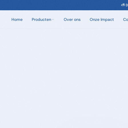
⛅ D
Home
Producten
Over ons
Onze Impact
Co
Chloorvrij Spa Onderhoud
Wateronderhoud zonder chloor. Eén dosis per
week.
Badzout
100% natuurlijke badkristallen. Zes unieke geuren.
Sauna Geuren
Opgietmiddelen van 100% natuurlijke etherische
oliën. 250ml en 5L.