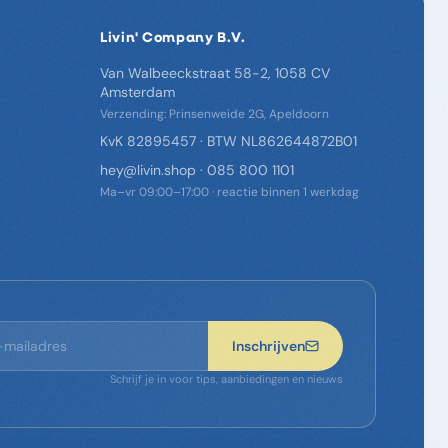
Livin' Company B.V.
Van Walbeeckstraat 58-2, 1058 CV
Amsterdam
Verzending: Prinsenweide 2G, Apeldoorn
KvK 82895457 · BTW NL862644872B01
hey@livin.shop
·
085 800 1101
Ma–vr 09:00–17:00 · reactie binnen 1 werkdag
Inschrijven
Schrijf je in voor tips, aanbiedingen en nieuws