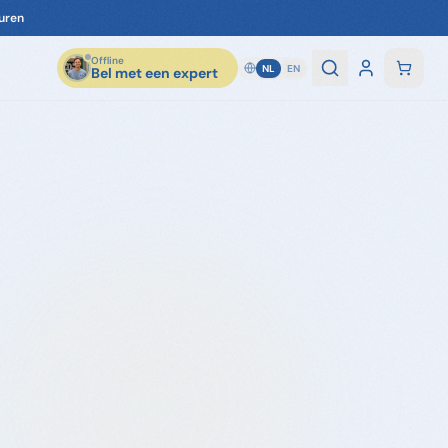
uren
Offline
NL
EN
Bel met een expert