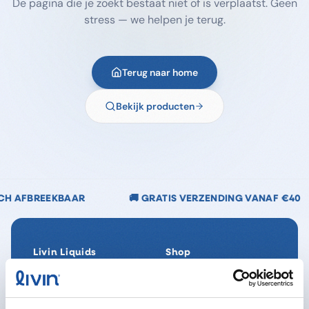
De pagina die je zoekt bestaat niet of is verplaatst. Geen
stress — we helpen je terug.
Terug naar home
Bekijk producten
🚚 GRATIS VERZENDING VANAF €40
🌿 CHLOO
Livin Liquids
Shop
Ons verhaal
Alle producten
Onze Impact
SpaReady