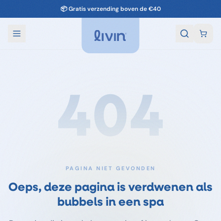
oor enorme piekdrukte vanwege het mooie weer kan de levering wat langer d
404
PAGINA NIET GEVONDEN
Oeps, deze pagina is verdwenen als
bubbels in een spa