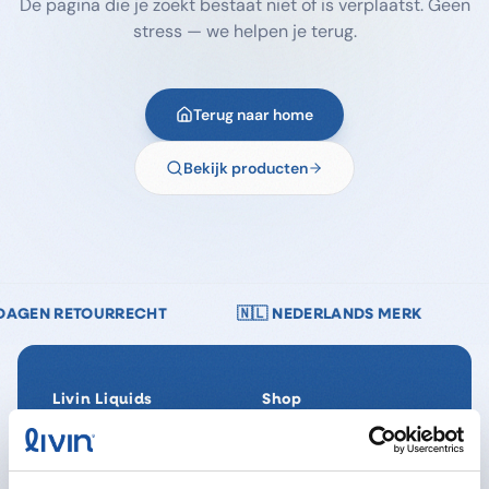
De pagina die je zoekt bestaat niet of is verplaatst. Geen
stress — we helpen je terug.
Terug naar home
Bekijk producten
T
🇳🇱 NEDERLANDS MERK
🔒 VEILIG BETALEN —
Livin Liquids
Shop
Ons verhaal
Alle producten
Onze Impact
SpaReady