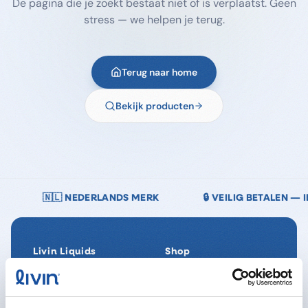
De pagina die je zoekt bestaat niet of is verplaatst. Geen
stress — we helpen je terug.
Terug naar home
Bekijk producten
ERLANDS MERK
🔒 VEILIG BETALEN — IDEAL · BANCONTAC
Livin Liquids
Shop
Ons verhaal
Alle producten
Onze Impact
SpaReady