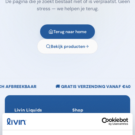
De pagina die je zoekt bestaat niet of is verplaatst. Geen
stress — we helpen je terug.
Terug naar home
Bekijk producten
🚚 GRATIS VERZENDING VANAF €40
🌿 CHLOOR
Livin Liquids
Shop
Ons verhaal
Alle producten
Onze Impact
SpaReady