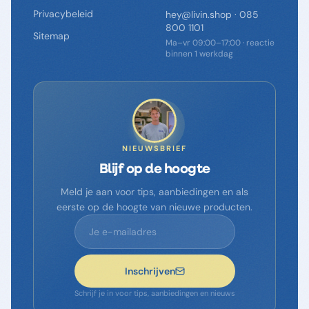
Privacybeleid
hey@livin.shop
·
085
800 1101
Sitemap
Ma–vr 09:00–17:00 · reactie
binnen 1 werkdag
NIEUWSBRIEF
Blijf op de hoogte
Meld je aan voor tips, aanbiedingen en als
eerste op de hoogte van nieuwe producten.
Inschrijven
Schrijf je in voor tips, aanbiedingen en nieuws