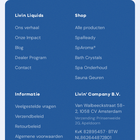
Livin Liquids
Shop
Ons verhaal
Alle producten
Onze Impact
SpaReady
Blog
SpAroma®
Dealer Program
Bath Crystals
Contact
Spa Onderhoud
Sauna Geuren
Informatie
Livin' Company B.V.
Van Walbeeckstraat 58-
Veelgestelde vragen
2, 1058 CV Amsterdam
Verzendbeleid
Verzending: Prinsenweide
2G, Apeldoorn
Retourbeleid
KvK 82895457 · BTW
Algemene voorwaarden
NL862644872B01