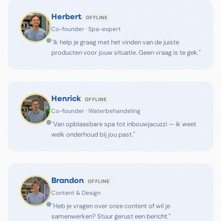
Herbert
OFFLINE
Co-founder · Spa-expert
"Ik help je graag met het vinden van de juiste
producten voor jouw situatie. Geen vraag is te gek."
Henrick
OFFLINE
Co-founder · Waterbehandeling
"Van opblaasbare spa tot inbouwjacuzzi — ik weet
welk onderhoud bij jou past."
Brandon
OFFLINE
Content & Design
"Heb je vragen over onze content of wil je
samenwerken? Stuur gerust een bericht."