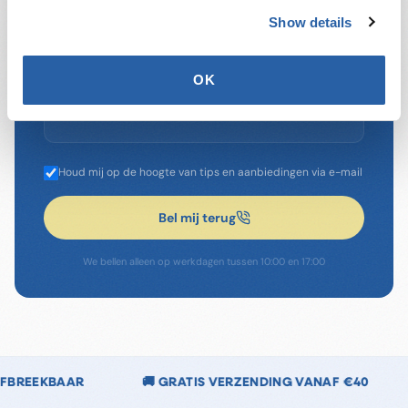
Show details
Extra informatie
(optioneel)
OK
Houd mij op de hoogte van tips en aanbiedingen via e-mail
Bel mij terug
We bellen alleen op werkdagen tussen 10:00 en 17:00
ERZENDING VANAF €40
🌿 CHLOORVRIJ & CHLOOR-AR