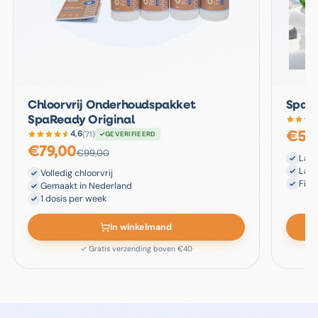
Chloorvrij Onderhoudspakket
Spa G
SpaReady Original
4,6
(
71
)
€
59
GEVERIFIEERD
€
79,00
€
99,00
Lang
Lage
Volledig chloorvrij
Filt
Gemaakt in Nederland
1 dosis per week
In winkelmand
✓ Gratis verzending boven €40