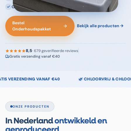
Geproduceerd in Nederland
Bestel
Bekijk alle producten →
Onderhoudspakket
8,5
·
679
geverifieerde reviews
Gratis verzending vanaf €40
D
↩️ 14 DAGEN RETOURRECHT
🇳🇱 NEDERLAND
ONZE PRODUCTEN
In Nederland
ontwikkeld en
geproduceerd