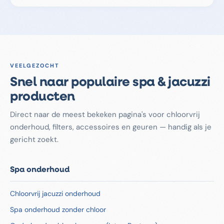
systeem verstoren.
Eén verpakking SpaReady is voldoende voor gemiddeld
3 maanden gebruik, afhankelijk van het formaat van je
spa en de gebruiksfrequentie.
VEELGEZOCHT
Snel naar populaire spa & jacuzzi
producten
Direct naar de meest bekeken pagina's voor chloorvrij
onderhoud, filters, accessoires en geuren — handig als je
gericht zoekt.
Spa onderhoud
Chloorvrij jacuzzi onderhoud
Spa onderhoud zonder chloor