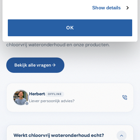
Show details
VEELGESTELDE VRAGEN
Heb je een vraag?
OK
Vind snel antwoord op de meest gestelde vragen over
chloorvrij wateronderhoud en onze producten.
Bekijk alle vragen
Herbert
OFFLINE
Liever persoonlijk advies?
Werkt chloorvrij wateronderhoud echt?