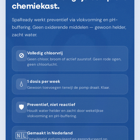
chemiekast.
SpaReady werkt preventief via vlokvorming en pH-
buffering. Geen oxiderende middelen — gewoon helder,
zacht water.
Volledig chloorvrij
🚫
Geen chloor, broom of actief zuurstof. Geen rode ogen,
geen chloorlucht.
1 dosis per week
💧
Gewoon toevoegen terwijl de pomp draait. Klaar.
Preventief, niet reactief
🛡️
Houdt water helder en zacht door wekelijkse
vlokvorming en pH-buffering.
Gemaakt in Nederland
🇳🇱
Ontwikkeld, geformuleerd en geproduceerd op