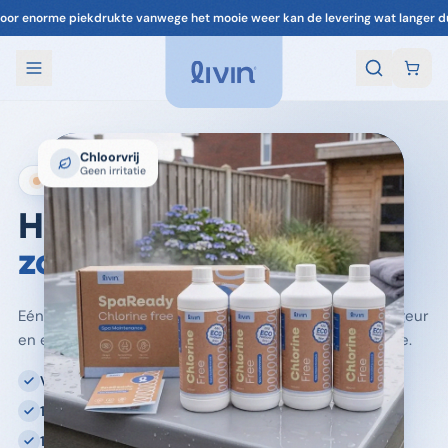
🚚 Voor 22:00 besteld, vandaag verzonden
Chloorvrij
Geen irritatie
100% CHLOORVRIJ · MADE IN NL
Helder spa-water,
zonder chloor.
Eén dosis SpaReady per week. Helder water, een fijne geur
en een veilige spa — zonder chemische geur of irritatie.
Veilig voor huid & gezin
1 dosis per week
100% chloorvrij spa onderhoud