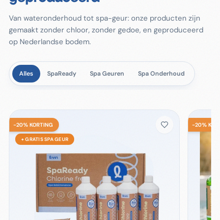
Van wateronderhoud tot spa-geur: onze producten zijn
gemaakt zonder chloor, zonder gedoe, en geproduceerd
op Nederlandse bodem.
Alles
SpaReady
Spa Geuren
Spa Onderhoud
-
20
%
KORTING
-
20
%
KOR
+ GRATIS SPA GEUR