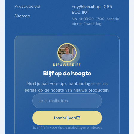
Privacybeleid
hey@livin.shop
·
085
800 1101
Sitemap
Ma–vr 09:00–17:00 · reactie
binnen 1 werkdag
NIEUWSBRIEF
Blijf op de hoogte
Meld je aan voor tips, aanbiedingen en als
eerste op de hoogte van nieuwe producten.
Inschrijven
Schrijf je in voor tips, aanbiedingen en nieuws