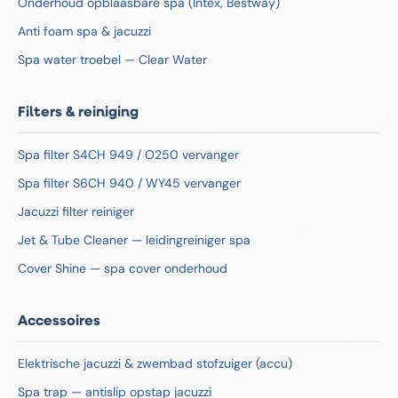
Onderhoud opblaasbare spa (Intex, Bestway)
Anti foam spa & jacuzzi
Spa water troebel — Clear Water
Filters & reiniging
Spa filter S4CH 949 / O250 vervanger
Spa filter S6CH 940 / WY45 vervanger
Jacuzzi filter reiniger
Jet & Tube Cleaner — leidingreiniger spa
Cover Shine — spa cover onderhoud
Accessoires
Elektrische jacuzzi & zwembad stofzuiger (accu)
Spa trap — antislip opstap jacuzzi