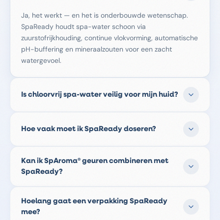
Ja, het werkt — en het is onderbouwde wetenschap.
SpaReady houdt spa-water schoon via
zuurstofrijkhouding, continue vlokvorming, automatische
pH-buffering en mineraalzouten voor een zacht
watergevoel.
Is chloorvrij spa-water veilig voor mijn huid?
Zeker. SpaReady bevat geen chloor, geen broom en
geen actief zuurstof. Mensen met gevoelige huid,
Hoe vaak moet ik SpaReady doseren?
eczeem of contactallergieën reageren juist beter op
chloorvrij water.
Wekelijks doseren is voldoende. Daarnaast is het
Kan ik SpAroma® geuren combineren met
verstandig om eens per twee weken zo'n 10% van het
SpaReady?
water te verversen. De filterpomp moet 24/7 blijven
draaien.
Ja, onze SpAroma® geuren zijn speciaal ontwikkeld om
Hoelang gaat een verpakking SpaReady
perfect samen te werken met het SpaReady systeem.
mee?
Ze bevatten geen chemicaliën die het chloorvrije