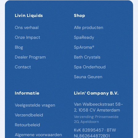
Livin Liquids
Shop
Ons verhaal
Alle producten
Onze Impact
SpaReady
Blog
SpAroma®
Dealer Program
Bath Crystals
Contact
Spa Onderhoud
Sauna Geuren
Informatie
Livin' Company B.V.
Van Walbeeckstraat 58-
Veelgestelde vragen
2, 1058 CV Amsterdam
Verzendbeleid
Verzending: Prinsenweide
2G, Apeldoorn
Retourbeleid
KvK 82895457 · BTW
Algemene voorwaarden
NL862644872B01