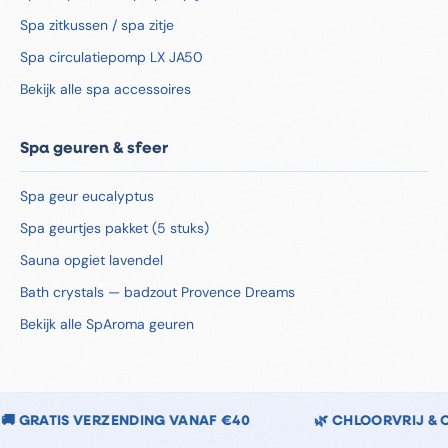
Spa zitkussen / spa zitje
Spa circulatiepomp LX JA50
Bekijk alle spa accessoires
Spa geuren & sfeer
Spa geur eucalyptus
Spa geurtjes pakket (5 stuks)
Sauna opgiet lavendel
Bath crystals — badzout Provence Dreams
Bekijk alle SpAroma geuren
ERHOUD
↩️ 14 DAGEN RETOURRECHT
🇳🇱 NEDE